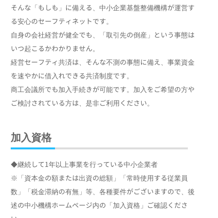
そんな「もしも」に備える、中小企業基盤整備機構が運営す
サイクル法に係る再
販路開拓
る安心のセーフティネットです。
品化委託申請
自身の会社経営が健全でも、「取引先の倒産」という事態は
道路回数券の販売
いつ起こるかわかりません。
経営セーフティ共済は、そんな不測の事態に備え、事業資金
検定試験
を速やかに借入れできる共済制度です。
商工会議所でも加入手続きが可能です。加入をご希望の方や
ご検討されている方は、是非ご利用ください。
加入資格
◆継続して1年以上事業を行っている中小企業者
※「資本金の額または出資の総額」「常時使用する従業員
数」「税金滞納の有無」等、各種要件がございますので、後
述の中小機構ホームページ内の「加入資格」ご確認くださ