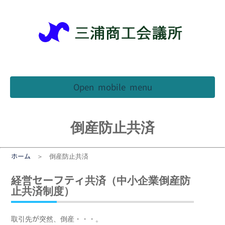
Back
Back
Back
Back
を受けたい方
良従業員表彰
生命共済
イベント
ット・回遊マップ
売店舗コンクール
退職金共済制度
をお考えの方
特産品
フォーム助成金
業務災害
引継ぎをお考えの
Open mobile menu
方
浦ツナ之介
活習慣病健診
情報漏えい
を活用したい方
みうらん
工情報 みうら
規模企業共済
倒産防止共済
ヶ島駐車場
見直しや分析をし
ジネス総合
貿易証明
たい方
ホーム
＞ 倒産防止共済
お店さがし
よる優待施設一覧
産防止共済
専門相談
経営セーフティ共済（中小企業倒産防
事業所訪問記
険制度提携会社
ールマガジン
止共済制度）
理・確定申告
折込配布サービス
険料割引サービス
保険事務代行
取引先が突然、倒産・・・。
子証明書取次