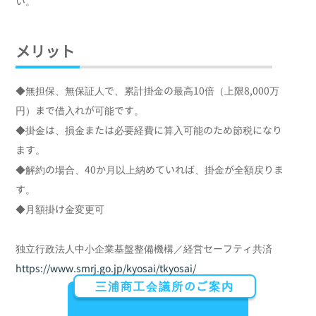
い。
メリット
◆無担保、無保証人で、累計掛金の最高10倍（上限8,000万
円）まで借入れが可能です。
◆掛金は、損金または必要経費に算入可能のため節税になり
ます。
◆解約の場合、40か月以上納めていれば、掛金が全額戻りま
す。
◆月額掛け金変更可
独立行政法人中小企業基盤整備機構／経営セーフティ共済
https://www.smrj.go.jp/kyosai/tkyosai/
三浦商工会議所のご案内