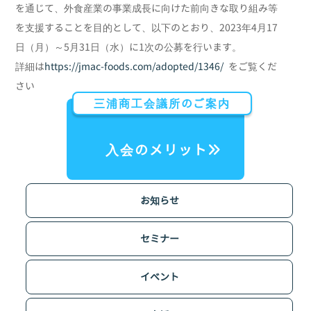
を通じて、外食産業の事業成長に向けた前向きな取り組み等
サイクル法に係る再
販路開拓
を支援することを目的として、以下のとおり、2023年4月17
品化委託申請
日（月）～5月31日（水）に1次の公募を行います。
道路回数券の販売
詳細は
https://jmac-foods.com/adopted/1346/
をご覧くだ
さい
検定試験
三浦商工会議所のご案内
入会のメリット
お知らせ
セミナー
イベント