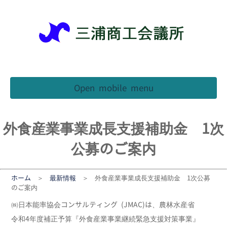
Back
Back
Back
Back
を受けたい方
良従業員表彰
生命共済
イベント
ット・回遊マップ
売店舗コンクール
退職金共済制度
をお考えの方
特産品
フォーム助成金
業務災害
引継ぎをお考えの
Open mobile menu
方
浦ツナ之介
活習慣病健診
情報漏えい
を活用したい方
みうらん
工情報 みうら
規模企業共済
外食産業事業成長支援補助金 1次
ヶ島駐車場
見直しや分析をし
ジネス総合
貿易証明
公募のご案内
たい方
お店さがし
よる優待施設一覧
産防止共済
専門相談
ホーム
＞
最新情報
＞ 外食産業事業成長支援補助金 1次公募
事業所訪問記
険制度提携会社
ールマガジン
のご案内
理・確定申告
シ同封サービス
険料割引サービス
㈱日本能率協会コンサルティング (JMAC)は、農林水産省
令和4年度補正予算『外食産業事業継続緊急支援対策事業』
保険事務代行
子証明書取次