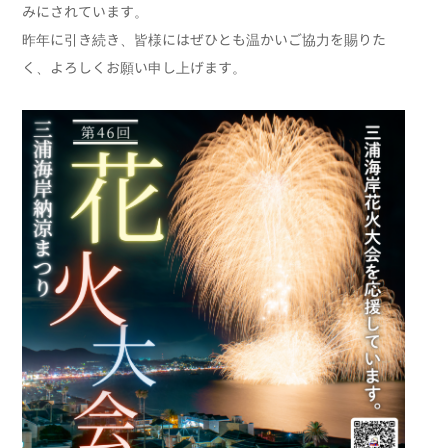
みにされています。
サイクル法に係る再
販路開拓
昨年に引き続き、皆様にはぜひとも温かいご協力を賜りた
品化委託申請
く、よろしくお願い申し上げます。
道路回数券の販売
検定試験