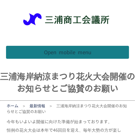
Back
Back
Back
Back
を受けたい方
良従業員表彰
生命共済
イベント
ット・回遊マップ
売店舗コンクール
退職金共済制度
をお考えの方
特産品
フォーム助成金
業務災害
引継ぎをお考えの
Open mobile menu
方
浦ツナ之介
活習慣病健診
情報漏えい
を活用したい方
みうらん
工情報 みうら
規模企業共済
三浦海岸納涼まつり花火大会開催の
ヶ島駐車場
見直しや分析をし
ジネス総合
貿易証明
お知らせとご協賛のお願い
たい方
お店さがし
よる優待施設一覧
産防止共済
専門相談
ホーム
＞
最新情報
＞ 三浦海岸納涼まつり花火大会開催のお知
事業所訪問記
険制度提携会社
ールマガジン
らせとご協賛のお願い
理・確定申告
シ同封サービス
険料割引サービス
今年もいよいよ開催に向けた準備が始まっております。
恒例の花火大会は本年で46回目を迎え、毎年大勢の方が楽し
保険事務代行
子証明書取次